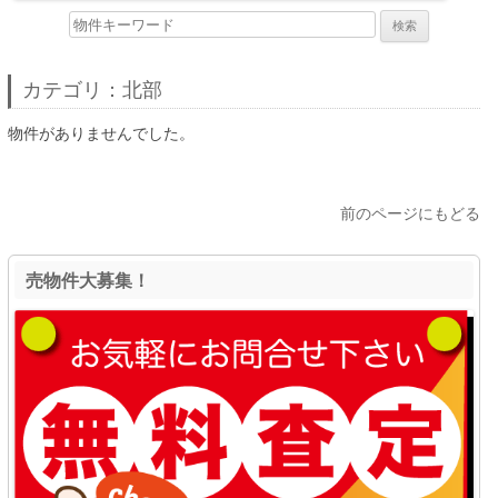
物
件
検
索
(キ
カテゴリ：北部
ー
ワ
ー
物件がありませんでした。
ド)
前のページにもどる
売物件大募集！