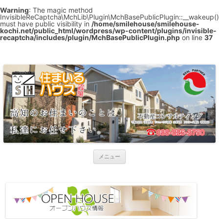
Warning
: The magic method
InvisibleReCaptcha\MchLib\Plugin\MchBasePublicPlugin::__wakeup()
must have public visibility in
/home/smilehouse/smilehouse-
kochi.net/public_html/wordpress/wp-content/plugins/invisible-
recaptcha/includes/plugin/MchBasePublicPlugin.php
on line
37
株式会社 住まいるハウス高知
高知の住まいの事ならお任せ下さい。不動産の取引が初めての方！不動産
の事を何も知らない方！大歓迎です。 私共は、「安心」「正確」「丁寧」
をモットーに明るく元気に笑顔でお客様をお出迎えします！ しつこい営業
は一切いたしませんのでご「安心」して私共にお任せ下さいませ！ 何かの
「ご縁」で知り合った方には全力でサポートをさせていただきます♪
コ
メニュー
ン
テ
ン
ツ
へ
ス
キ
ッ
プ