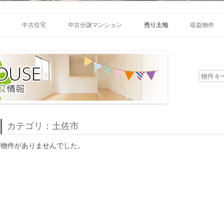
コ
ン
中古住宅
中古分譲マンション
売り土地
収益物件
テ
ン
ツ
部
高知市中央部
高知市中央部
高知市中央部
へ
ス
キ
高知市東部
高知市東部
高知市東部
ッ
物
プ
高知市西部
高知市西部
高知市西部
高知市南部
高知市南部
高知市南部
カテゴリ：土佐市
件
高知市北部
高知市北部
高知市北部
物件がありませんでした。
南国市
南国市
南国市
土佐市
土佐市
土佐市
検
香美市
香美市
香美市
香南市
香南市
香南市