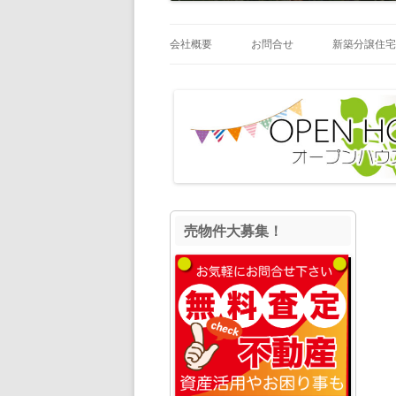
会社概要
お問合せ
新築分譲住宅
高知市中央
高知市東部
高知市西部
高知市南部
高知市北部
売物件大募集！
南国市
土佐市
香美市
香南市