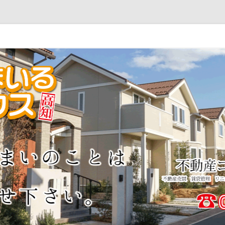
産の取引が初めての方！不動産の事を何も知らない方！大歓迎です。 私共は
ウス高知
んのでご「安心」して私共にお任せ下さいませ！ 何かの「ご縁」で知り合っ