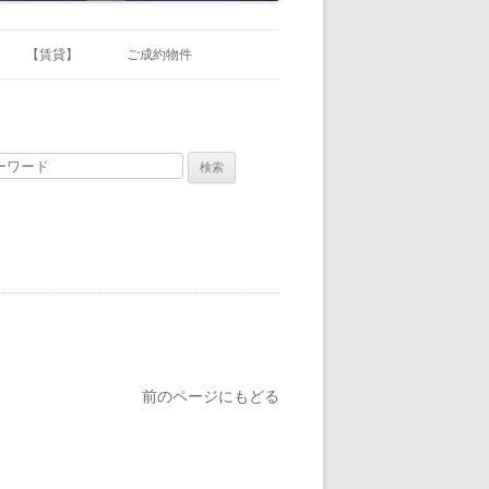
【賃貸】
ご成約物件
賃貸マンション
事業用貸土地
貸店舗
中心部
北部
南部
東部
西部
前のページにもどる
南国市
土佐市