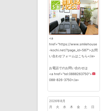
<a
href="https://www.smilehouse
-kochi.net/?page_id=587">お問
い合わせフォームはこちら</a>
お電話でのお問い合わせは
<a href="tel:0888263750">
088-826-3750</a>
2026年8月
月
火
水
木
金
土
日